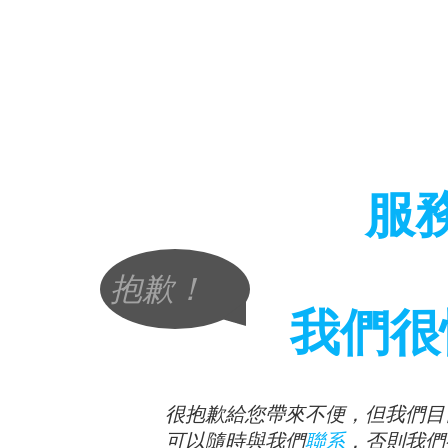
服
抱歉！
我們很
很抱歉給您帶來不便，但我們目
可以隨時與我們
聯系
，否則我們