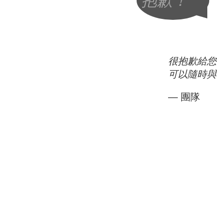
抱歉！
很抱歉給您
可以隨時與
— 團隊